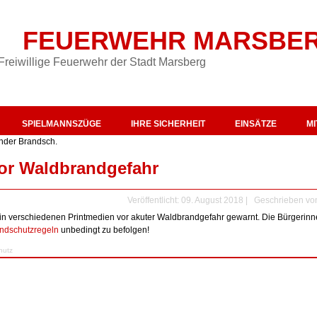
FEUERWEHR MARSBE
Freiwillige Feuerwehr der Stadt Marsberg
SPIELMANNSZÜGE
IHRE SICHERHEIT
EINSÄTZE
M
nder Brandsch.
vor Waldbrandgefahr
Veröffentlicht: 09. August 2018
|
Geschrieben v
 in verschiedenen Printmedien vor akuter Waldbrandgefahr gewarnt. Die Bürgerin
ndschutzregeln
unbedingt zu befolgen!
hutz