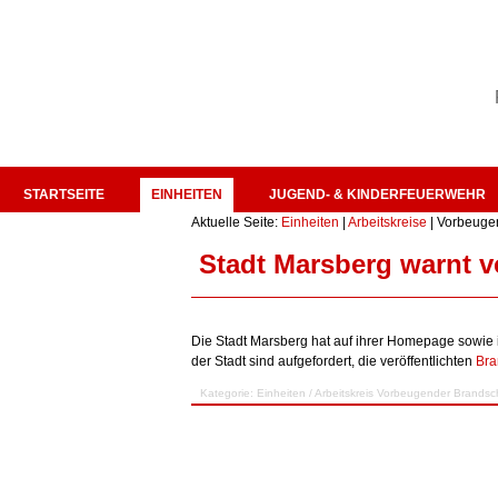
STARTSEITE
EINHEITEN
JUGEND- & KINDERFEUERWEHR
Aktuelle Seite:
Einheiten
|
Arbeitskreise
|
Vorbeuge
Stadt Marsberg warnt 
Die Stadt Marsberg hat auf ihrer Homepage sowie
der Stadt sind aufgefordert, die veröffentlichten
Bra
Kategorie:
Einheiten
/
Arbeitskreis Vorbeugender Brandsc