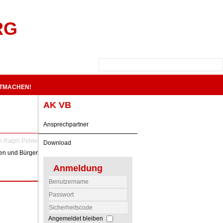
RG
ITMACHEN!
AK VB
Ansprechpartner
on
Ralph Pohle
Download
nen und Bürger
Anmeldung
Benutzername
Passwort
Sicherheitscode
Angemeldet bleiben