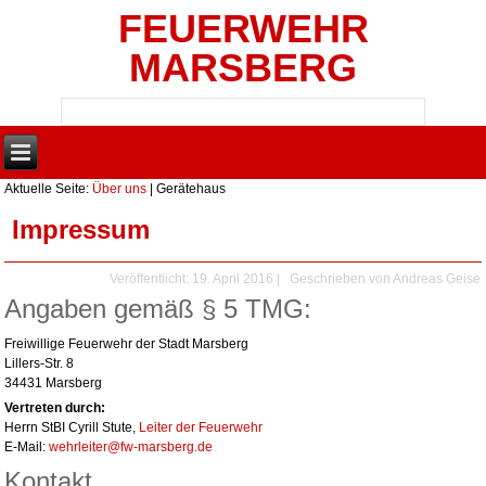
FEUERWEHR
MARSBERG
Aktuelle Seite:
Über uns
|
Gerätehaus
Impressum
Veröffentlicht: 19. April 2016
|
Geschrieben von
Andreas Geise
Angaben gemäß § 5 TMG:
Freiwillige Feuerwehr der Stadt Marsberg
Lillers-Str. 8
34431 Marsberg
Vertreten durch:
Herrn StBI Cyrill Stute,
Leiter der Feuerwehr
E-Mail:
wehrleiter@fw-marsberg.de
Kontakt